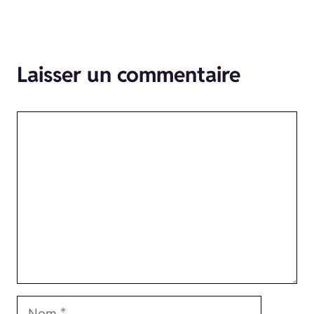
Laisser un commentaire
Commentaire
Nom